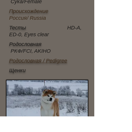
Сука/Female
Происхождение
Россия/ Russia
Тесты
HD-A,
ED-0, Eyes clear
Родословная
РКФ/FCI, AKIHO
Родословная / Pedigree
Щенки