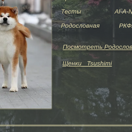
Тесты
Al-A-N
Родословная
РКФ/FC
Посмотреть Родосло
Щенки
Tsushimi