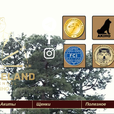
KIHO
 Акиты
Щенки
Полезное