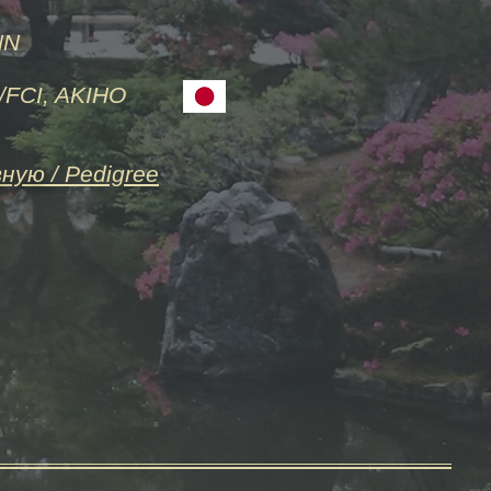
N
I, AKIHO
вную
/ Pedigree