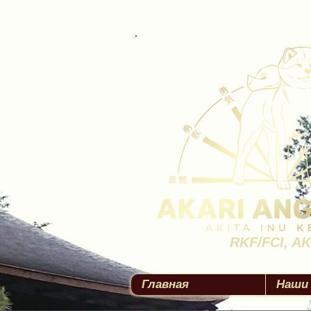
RKF/FCI, A
Главная
Наши